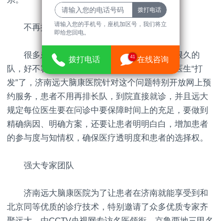
请输入您的手机号，座机加区号，我们将立
不再排队几小时，问诊两分钟
即给您回电。
很多患者都有这样的感受——到医院排了很久的
41
拨打电话
在线咨询
队，好不容易到自己问诊，结果两三分钟就被医生“打
发”了，济南远大脑康医院针对这个问题特别开放网上预
约服务，患者不用再排长队，到院直接就诊，并且远大
规定每位医生要在问诊中要保障时间上的充足，要做到
精确病因、明确方案，还要让患者明明白白，增加患者
的参与度与知情权，确保医疗透明度和患者的选择权。
强大专家团队
济南远大脑康医院为了让患者在济南就能享受到和
北京同等优质的诊疗技术，特别邀请了众多优质专家齐
聚远大，由CCTV央视网专访名医领衔，京鲁两地三甲名