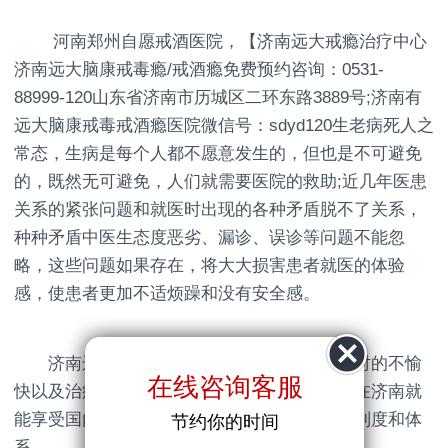
河南郑州自愿戒酒医院，【济南远大戒瘾治疗中心
济南远大脑康戒毒瘾/戒酒瘾免费预约咨询：0531-
88999-120山东省济南市历城区二环东路3889号;济南有
远大脑康戒毒戒酒瘾医院微信号：sdyd120生老病死人之
常态，生病是每个人都不愿意发生的，但也是不可避免
的，既然无可避免，人们就需要医院的救助;近几年医患
关系的紧张问题和就医时出现的各种矛盾脱不了关系，
种种矛盾中医生态度恶劣、漏诊、误诊等问题不能忽
略，这些问题如果存在，将大大损害患者就医的体验
感，使患者更加不适烦躁和没有安全感。
济南远大脑康医院为了避免造成患者就医时的不愉
在线咨询客服
快以及治疗有误、不彻底等情况，也为了患者在济南就
能享受国内优质诊疗服务，特别定制了一系列制度和体
节约你的时间
系。