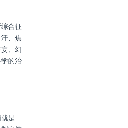
综合征
出汗、焦
谵妄、幻
科学的治
就是