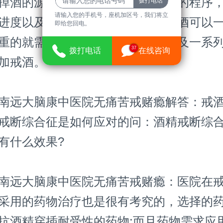
掉酒的源头，然后检查肯定酒中毒的程序
请输入您的手机号，座机加区号，我们将立
进度以及治疗方式。普通轻度的戒酒可以
即给您回电。
重的就需求依托药物、心理治疗以及一系
37
拨打电话
在线咨询
加戒酒。
远大脑康中医院无痛苦戒赌瘾解答：戒酒
戒断综合征是如何应对的问：酒精戒断综
有什么效果?
远大脑康中医院无痛苦戒赌瘾：医院在戒
采用的药物治疗也是很有考究的，选择的
抗酒精穿插耐受性的药物;而且药物需求应用