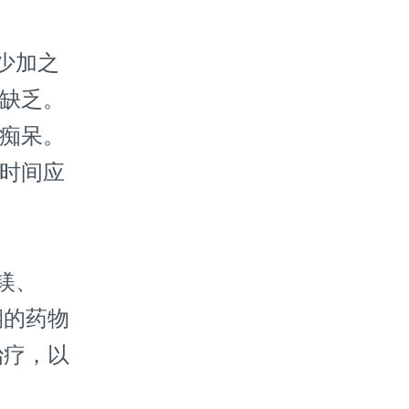
少加之
酸缺乏。
性痴呆。
的时间应
镁、
期的药物
治疗，以