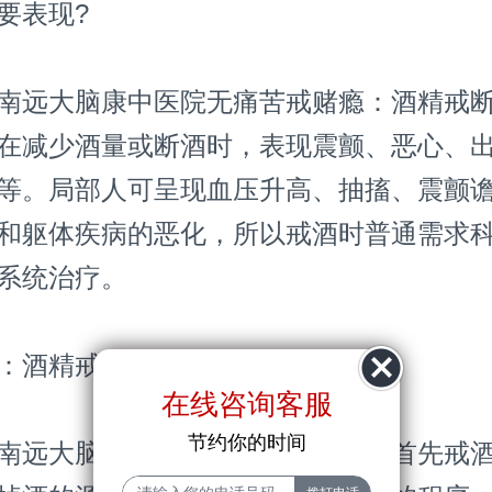
要表现?
远大脑康中医院无痛苦戒赌瘾：酒精戒断
在减少酒量或断酒时，表现震颤、恶心、
等。局部人可呈现血压升高、抽搐、震颤
和躯体疾病的恶化，所以戒酒时普通需求
系统治疗。
酒精戒断综合症普通如何治疗?
在线咨询客服
节约你的时间
远大脑康中医院无痛苦戒赌瘾：首先戒酒