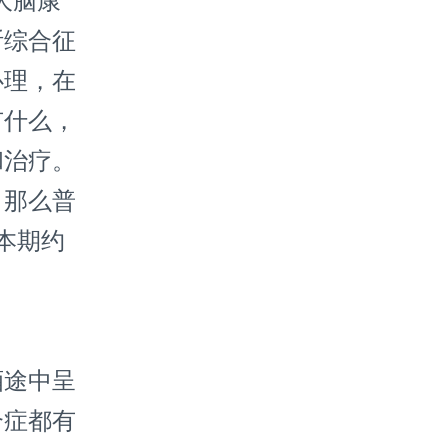
大脑康
断综合征
心理，在
有什么，
和治疗。
。那么普
本期约
。
途中呈
合症都有