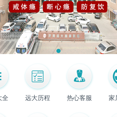
大全
远大历程
热心客服
家