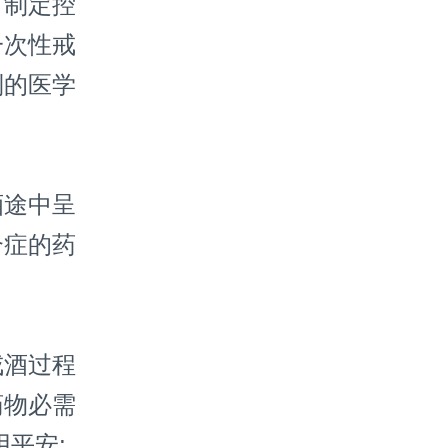
，制定控
一次性戒
列的医学
途中呈
合症的药
酒过程
药物必需
平安;