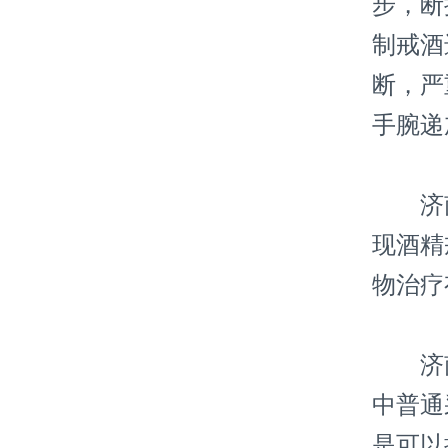
步，断
制戒酒
断，严
手腕递
济南
现酒精
物治疗
济南
中普通
是可以