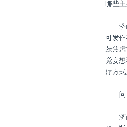
哪些主
济南
可发作
躁焦虑
觉妄想
疗方式
问：
济南