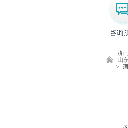
咨询
济
山
>