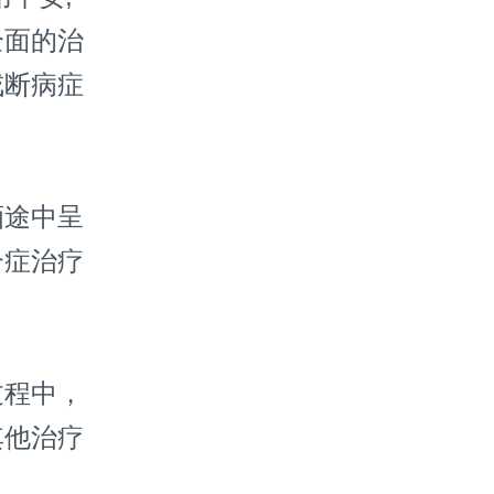
全面的治
戒断病症
途中呈
合症治疗
程中，
其他治疗
。