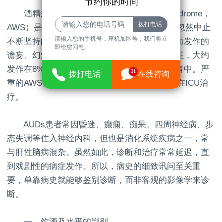
节约你的时间
酒精戒断综合征（Alcohol Withdrawal Syndrome，
AWS）是长期大量摄取酒精后，有意或无意的忽然中止
请输入您的手机号，座机加区号，我们将立
不断坚持的大量饮酒或肉体依赖性的过量饮酒而发作的
即给您回电。
谵妄、幻觉、四肢颤动等一系列神经肉体综合征，大约
发作在8%的酒精运用障碍（AUDs）的住院患者中。严
31
拨打电话
在线咨询
重的AWS会使住院时间超越一倍，并经常需求在ICU治
疗。
AUDs患者常因昏迷、癫痫、痴呆、四周神经病、步
态失调等住入神经内科，但也是消化系统疾病之一，常
与肝性脑病混杂。虽然如此，诊断和治疗常常延迟，直
到戏剧性的病症发作。所以，病史的细致讯问至关重
要，单靠病史就能够鉴别诊断，而非客观的影像学来诊
断。
一、饮酒及水平的判别