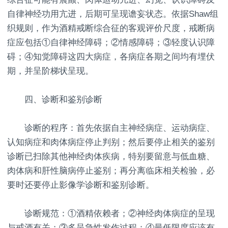
自律神经功用亢进，后期可呈现谵妄状态。依据Shaw组
织规则，作为酒精戒断综合征的客观评价尺度，戒断病
症应包括①自律神经障碍；②情感障碍；③轻度认识障
碍；④知觉障碍这四大病症，各病症各期之间均有埋伏
期，并呈阶梯状呈现。
四、诊断和鉴别诊断
诊断的程序：首先依据自主神经病症、运动病症、
认知病症和肉体病症停止判别；然后要停止相关的鉴别
诊断已扫除其他神经肉体疾病，特别要留意与低血糖、
肉体病和肝性脑病停止鉴别；再分离临床相关检验，必
要时还要停止影像学诊断和鉴别诊断。
诊断规范：①酒精依赖者；②神经肉体病症的呈现
与戒酒有关；③多呈急性发作过程；④最低限度应该有