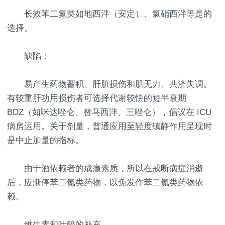
长效苯二氮类如地西泮（安定）、氯硝西泮等是的
选择。
缺陷：
易产生药物蓄积、肝脏损伤和肌无力、共济失调。
有较重肝功用损伤者可选择代谢较快的短半衰期
BDZ（如咪达唑仑、替马西泮、三唑仑），倡议在 ICU
病房运用。关于剂量，普通应用至轻度镇静作用呈现时
是中止加量的指标。
由于酒依赖者的成瘾素质，所以在戒断病症消逝
后，应渐停苯二氮类药物，以免发作苯二氮类药物依
赖。
维生素和叶酸的补充