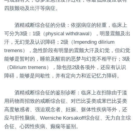
四肢颤动及出汗等病症。
酒精戒断综合征的分级：依据病症的轻重，临床上
可分为3级：1级（physical withdrawal），明显震颤及出
汗，无幻觉及认识障碍；2级（Impending dilirium
tremens），急性阶段有明显的震颤大汗及幻觉，但幻觉
能够是暂时的，睡前及醒前的恶梦与幻觉不相平行；3级
（Dilirium tremens），除包括2级各项外，还应有认识
障碍，能够是间歇性，并有定向力和近记忆力障碍。
酒精戒断综合征的鉴别诊断：临床上在扫除由于滥
用药物而招致的戒断综合征、对巴比妥类或苯巴比妥类
高度敏感者、强迫观念者、妊娠、躯体性疾病等外，还
应与肝性脑病、Werniche Korsakoff综合征、无力自主综
合征、心因性疾病、癫痫等鉴别。