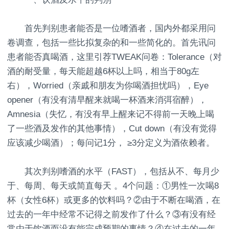
首先判别患者能否是一位嗜酒者，国内外都采用问
卷调查，包括一些比拟复杂的和一些简化的。首先讯问
患者能否真喝酒，这里引荐TWEAK问卷：Tolerance（对
酒的耐受量，每天能超越6杯以上吗，相当于80g左
右），Worried（亲戚和朋友为你喝酒担忧吗），Eye
opener（有没有清早醒来就喝一杯酒来消弭宿醉），
Amnesia（失忆，有没有早上醒来记不得前一天晚上喝
了一些酒及发作的其他事情），Cut down（有没有觉得
应该减少喝酒）；每问记1分， ≥3分定义为酒依赖者。
其次判别嗜酒的水平（FAST），包括从不、每月少
于、每周、每天或简直每天 。4个问题：①男性一次喝8
杯（女性6杯）或更多的饮料吗？②由于不断在喝酒，在
过去的一年中经常不记得之前发作了什么？③有没有经
常由于饮酒而没有能完成预期的事情？④在过去的一年