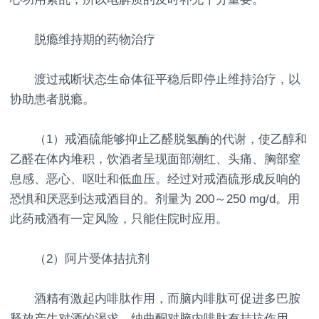
脱瘾维持期的药物治疗
渡过戒断状态生命体征平稳后即停止维持治疗，以
协助患者脱瘾。
（1）戒酒硫能够抑止乙醛脱氢酶的代谢，使乙醇和
乙醛在体内堆积，饮酒者呈现面部潮红、头痛、胸部窒
息感、恶心、呕吐和低血压。经过对戒酒硫形成反响的
恐惧和厌恶到达戒酒目的。剂量为 200～250 mg/d。用
此药戒酒有一定风险，只能住院时应用。
（2）阿片受体拮抗剂
酒精有激起内啡肽作用，而脑内啡肽可促进多巴胺
释放产生对酒的渴求。纳曲酮对脑内啡肽有拮抗作用，