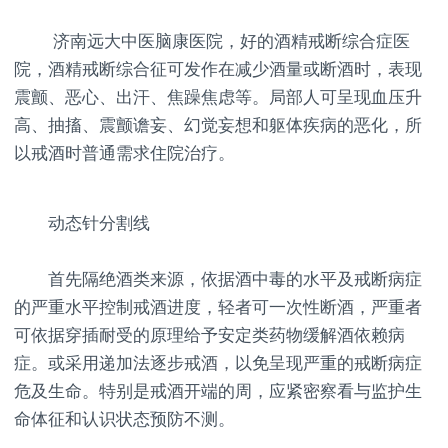
济南远大中医脑康医院，好的酒精戒断综合症医
院，酒精戒断综合征可发作在减少酒量或断酒时，表现
震颤、恶心、出汗、焦躁焦虑等。局部人可呈现血压升
高、抽搐、震颤谵妄、幻觉妄想和躯体疾病的恶化，所
以戒酒时普通需求住院治疗。
动态针分割线
首先隔绝酒类来源，依据酒中毒的水平及戒断病症
的严重水平控制戒酒进度，轻者可一次性断酒，严重者
可依据穿插耐受的原理给予安定类药物缓解酒依赖病
症。或采用递加法逐步戒酒，以免呈现严重的戒断病症
危及生命。特别是戒酒开端的周，应紧密察看与监护生
命体征和认识状态预防不测。