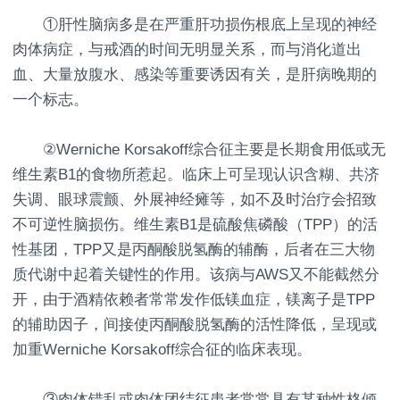
①肝性脑病多是在严重肝功损伤根底上呈现的神经
肉体病症，与戒酒的时间无明显关系，而与消化道出
血、大量放腹水、感染等重要诱因有关，是肝病晚期的
一个标志。
②Werniche Korsakoff综合征主要是长期食用低或无
维生素B1的食物所惹起。临床上可呈现认识含糊、共济
失调、眼球震颤、外展神经瘫等，如不及时治疗会招致
不可逆性脑损伤。维生素B1是硫酸焦磷酸（TPP）的活
性基团，TPP又是丙酮酸脱氢酶的辅酶，后者在三大物
质代谢中起着关键性的作用。该病与AWS又不能截然分
开，由于酒精依赖者常常发作低镁血症，镁离子是TPP
的辅助因子，间接使丙酮酸脱氢酶的活性降低，呈现或
加重Werniche Korsakoff综合征的临床表现。
③肉体错乱或肉体团结征患者常常具有某种性格倾