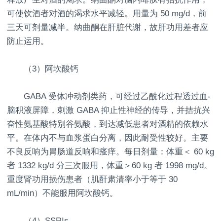
可使饮酒者对酒的渴求水平减轻。用量为 50 mg/d，前
三天可剂量减半。纳曲酮在肝脏代谢，故肝功用差者应
防止运用。
（3）阿坎酸钙
GABA 受体冲动剂类药，可经过乙酰化过程透过血-
脑积液屏障，刺激 GABA 抑止性神经的传导，并拮抗兴
奋性氨基酸特别谷氨酸，到达减低患者对酒精的依赖水
平。在体内不与血浆蛋白分离，因此耐受性较好。主要
不良反响为胃肠道反响和瘙痒。每日剂量：体重＜ 60 kg
者 1332 kg/d 分三次服用，体重＞60 kg 者 1998 mg/d。
重度肾功用损伤患者（肌酐肃清率小于等于 30
mL/min）不能服用阿坎酸钙。
（4）SSRIs