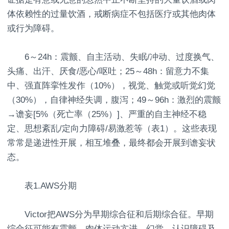
体依赖性的过量饮酒，戒断病症不包括医疗或其他肉体
或行为障碍。
6～24h：震颤、自主活动、失眠/冲动、过度换气、
头痛、出汗、厌食/恶心/呕吐；25～48h：留意力不集
中、强直阵挛性发作（10%），视觉、触觉或听觉幻觉
（30%），自律神经失调，腹泻；49～96h：激烈的震颤
→谵妄[5%（死亡率（25%）]、严重的自主神经不稳
定、思想紊乱/定向力障碍/易激惹等（表1）。这些表现
常常是递进性开展，相互堆叠，最终都会开展到谵妄状
态。
表1.AWS分期
Victor把AWS分为早期综合征和后期综合征。早期
综合征可能有震颤、肉体运动亢进、幻觉、认识障碍及