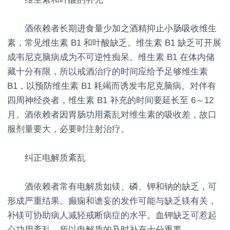
酒依赖者长期进食量少加之酒精抑止小肠吸收维生
素，常见维生素 B1 和叶酸缺乏。维生素 B1 缺乏可开展
成韦尼克脑病成为不可逆性痴呆。维生素 B1 在体内储
藏十分有限，所以戒酒治疗的时间应给予足够维生素
B1，以预防维生素 B1 耗竭而诱发韦尼克脑病。对伴有
四周神经炎者，维生素 B1 补充的时间要延长至 6～12
月。酒依赖者因胃肠功用紊乱对维生素的吸收差，故口
服剂量要大，必要时注射治疗。
纠正电解质紊乱
酒依赖者常有电解质如镁、磷、钾和钠的缺乏，可
形成严重结果。癫痫和谵妄的发作可能与缺乏镁有关，
补镁可协助病人减轻戒断病症的水平。血钾缺乏可惹起
心功用紊乱，所以电解质的及时补充十分重要。