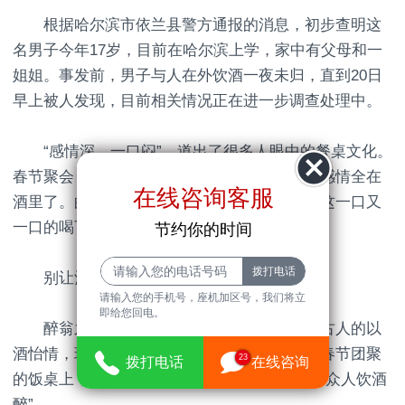
根据哈尔滨市依兰县警方通报的消息，初步查明这
名男子今年17岁，目前在哈尔滨上学，家中有父母和一
姐姐。事发前，男子与人在外饮酒一夜未归，直到20日
早上被人发现，目前相关情况正在进一步调查处理中。
“感情深、一口闷”，道出了很多人眼中的餐桌文化。
春节聚会，相信不少人最常说的一句话也是：感情全在
在线咨询客服
酒里了。的确，酒中盛满了我们的祝福，但是这一口又
一口的喝下去，换来的却是哪哪儿都不舒服。
节约你的时间
别让酒精 把节日变成“劫日”
请输入您的手机号，座机加区号，我们将立
即给您回电。
醉翁之意不在酒，在乎山水之间也。比起古人的以
酒怡情，现代人则更喜欢借酒助兴，尤其是在春节团聚
23
拨打电话
在线咨询
的饭桌上，大家推杯换盏不亦乐乎，真可谓是“众人饮酒
醉”。